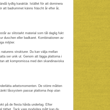
då tydlig karaktär. Istället för att dominera
ör att badrummet känns fräscht år efter år,
estår av slitstarkt material som tål daglig fukt
er ur duschen eller badkaret. Kombinationen av
ga miljöer.
h naturens strukturer. Du kan välja mellan
atta ser unik ut. Genom att lägga plattorna i
v utan att kompromissa med den skandinaviska
 underlätta arbetsmomenten. De större måtten
tänkt låssystem passar plattorna ihop utan
ekt på de flesta hårda underlag. Efter
al täthet. Tack vare modulära mått kan du