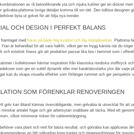
ombinationen av rå betoniliknande yta och mjuka kulörer ger en diskret men än
r golvabia-plattorna övriga detaljer komma till sin rätt. Den tidlösa designen g
behöver byta ut golvet för att följa nya trender.
IAL OCH DESIGN I PERFEKT BALANS
r framtaget med
fokus på både hög kvalitet och låg miljöpåverkan
. Plattorna b
. Ytan är behandlad för att vara halkfri, vilket ger en trygg känsla när du stig
ik och estetisk finess gör att produkten passar lika bra i hemmet som i offentli
ationer i kollektionen hämtar inspiration från klassiska nordiska stofftryck oc
njedekorer som ger en subtil dynamik eller mer karaktärsstarka ytor där varje pl
ingar kan du skapa visuella effekter som förlänger rummet och ger perspekti
LLATION SOM FÖRENKLAR RENOVERINGEN
ytt golv kan ibland kännas överväldigande, men golvabia är utvecklat för att
a minskar antalet fogar och gör arbetsytan snabbare att täcka. Med ett genom
nrum, vilket minimerar risken för vatteninträngning.
behöver vara plant och rent för bästa resultat, och golvabia kan appliceras dir
ekommenderas en lätt silikonfog kring kanter och rörgenomföringar för maxim