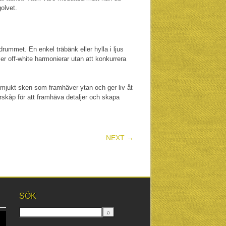
olvet.
adrummet. En enkel träbänk eller hylla i ljus
ler off-white harmonierar utan att konkurrera
t mjukt sken som framhäver ytan och ger liv åt
rskåp för att framhäva detaljer och skapa
NEXT →
SÖK