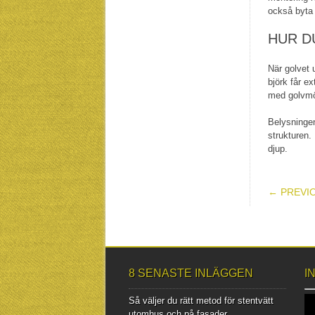
också byta 
HUR D
När golvet u
björk får e
med golvmö
Belysningen
strukturen.
djup.
POS
← PREVI
8 SENASTE INLÄGGEN
I
Så väljer du rätt metod för stentvätt
utomhus och på fasader