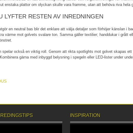
ut enstaka plattor om olyckan skulle vara framme, utan att behöva riva hela g
U LYFTER RESTEN AV INREDNINGEN
tgör en neutral bas blir det enklare att välja detaljer som förhöjer känslan i b
xtra värme mot golvets svalare ton. Samma gäller textilier; handdukar i grått el
nstret.
 spelar också en viktig roll. Genom att rikta spotlights mot golvet skapas et
 Kombinera gärna med inbyggd belysning i spegeln eller LED-lister under unde
T NAVIGATION
OUS
NREDINGSTIPS
INSPIRATION