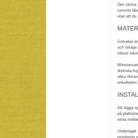
Den sköna k
rummet låte
utan att du 
MATER
Golvabia ä
och slitage
robust tekn
Mönstervari
diskreta li
olika riktn
enkelheten.
INSTA
Att lägga n
på plattorn
stora mella
Underlaget 
montering r