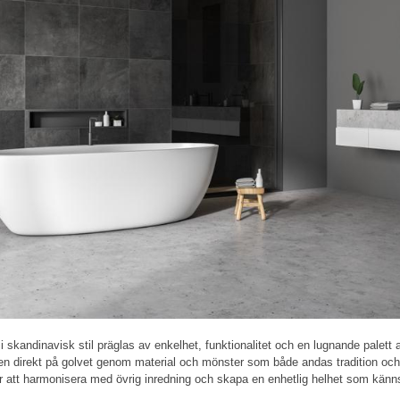
i skandinavisk stil präglas av enkelhet, funktionalitet och en lugnande palett 
n direkt på golvet genom material och mönster som både andas tradition och 
r att harmonisera med övrig inredning och skapa en enhetlig helhet som känns