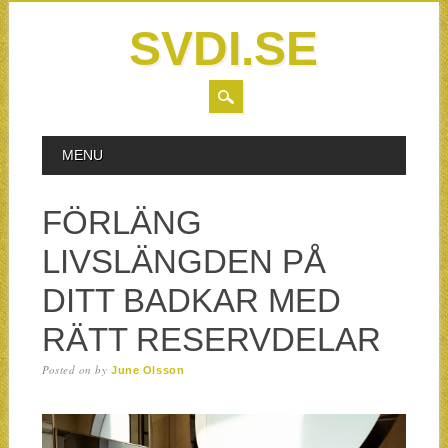
SVDI.SE
MAIN MENU
Skip to content
MENU
FÖRLÄNG
LIVSLÄNGDEN PÅ
DITT BADKAR MED
RÄTT RESERVDELAR
Posted on
by
June Olsson