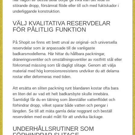
störande dropp, försämrat flöde eller till och med fuktskador i
underliggande konstruktion.
VÄLJ KVALITATIVA RESERVDELAR
FÖR PÅLITLIG FUNKTION
På Shopit.se finns ett brett urval av original- och universella
reservdelar som är anpassade till de vanligaste
badkarsmodellerna. Här hittar du hållbara packningar,
dräneringsventiler och omställningsventiler av rostfritt stål eller
förkromad mässing som tål dagligt slitage. Genom att välja
material med hög korrosionsresistens undviker du att delarna
rostar eller deformeras med tiden.
Att ersätta en sliten packning runt blandaren kostar ofta bara
en liten del av vad ett helt badkarsbyte skulle innebära.
Samtidigt får du en tätning som återställer vattenflödet och
förhindrar dropp, vilket sparar både vatten och pengar i
längden. Se till att mäta gamla delar noggrant och beställ
reservdelen med exakt mått för att undvika läckage.
UNDERHÅLLSRUTINER SOM
FÖRHINDRAR SLITAGE