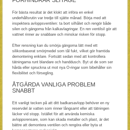
För bästa resultat är det klokt att införa en enkel
underhållsrutin var tredje till sjätte månad. Börja med att
inspektera avloppsventilen: ta bort silhålet och rengör både
silen och gängorna från kalkavlagringar. En ren ventilsil gör att
vattnet rinner av snabbare och minskar risken för stopp.
Efter rensning kan du smörja gängorna lätt med ett
silikonbaserat smörjmedel som tål fukt, vilket gör framtida
demontering enklare. Fortsätt sedan med att kontrollera
tätningarna runt blandare och handdusch. Byt ut de som ser
hårda eller spruckna ut mot nya O-ringar som bibehåller sin
flexibilitet och försegling.
ÅTGÄRDA VANLIGA PROBLEM
SNABBT
Ett vanligt tecken på att ditt badkarsavlopp behöver en ny
reservdel är vatten som rinner långsamt eller att tätningen
läcker vid stopp. Istället för att använda kemiska
avloppsrensare, som kan skada metaller och plast, är det
bättre att demontera ventilen och rengöra eller byta ut