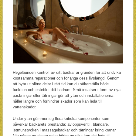
Regelbunden kontroll av ditt badkar är grunden för att undvika
kostsamma reparationer och förlänga dess livslängd. Genom
att byta ut slitna delar i rätt tid kan du säkerställa både
funktion och estetik i ditt badrum. Små insatser i form av nya
packningar eller tätningar gör att ytan och installationerna
håller längre och förhindrar skador som kan leda till
vattenskador.
Under ytan gömmer sig flera kritiska komponenter som
påverkar badkarets prestanda: avloppsventil, blandare,
jetmunstycken i massagebadkar och tätningar kring kranar.
När någon av dessa delar börjar ge vika kan det leda till