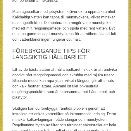
komponenterna mekaniskt.
Massagebadkar med jetsystem kräver extra uppmärksamhet.
Kalkhaltigt vatten kan täppa till munstyckena, vilket minskar
massageeffekten. Demontera och rengör varje munstycke
med ett milt rengöringsmedel och spola med rent vatten. Byt
ut slitna gummiringar i munstyckena för att säkerställa att luft-
och vattenblandningen fungerar optimalt.
FÖREBYGGANDE TIPS FÖR
LÅNGSIKTIG HÅLLBARHET
Ett av de bästa sätten att hålla badkaret i skick är att undvika
onödigt hårt rengöringsmedel och skrubba med mjuka trasor.
Slipande medel kan repa ytan, vilket i längden gör att smuts
och kalk fastnar lättare. Använd istället ph-neutrala
rengöringsprodukter som är skonsamma mot både emalj och
plastytor.
Slutligen kan du förebygga framtida problem genom att
installera ett enkelt vattenfilter på inkommande ledning. Detta
minskar kalkavlagringar i både slangar och munstycken.
Regelbundna byten av filter och tätningar säkerställer att hela
systemet fungerar felfritt, vilket gör att du kan njuta av ditt