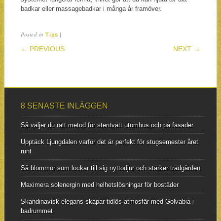
badkar eller massagebadkar i många år framöver.
Posted in
|
Tips
POST NAVIGATION
← PREVIOUS
NEXT →
8 SENASTE INLÄGGEN
Så väljer du rätt metod för stentvätt utomhus och på fasader
Upptäck Ljungdalen varför det är perfekt för stugsemester året
runt
Så blommor som lockar till sig nyttodjur och stärker trädgården
Maximera solenergin med helhetslösningar för bostäder
Skandinavisk elegans skapar tidlös atmosfär med Golvabia i
badrummet