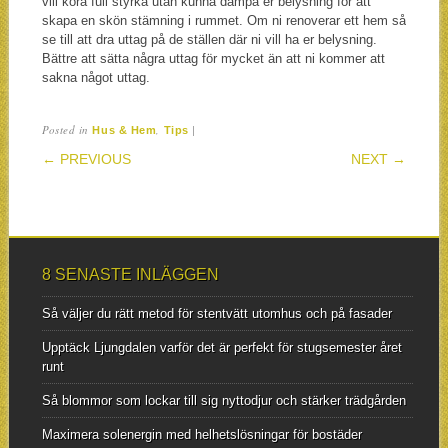
vill köra full styrka utan kunna dämpa er belysning för att
skapa en skön stämning i rummet. Om ni renoverar ett hem så
se till att dra uttag på de ställen där ni vill ha er belysning.
Bättre att sätta några uttag för mycket än att ni kommer att
sakna något uttag.
Posted in
,
|
Hus & Hem
Tips
POST NAVIGATION
← PREVIOUS
NEXT →
8 SENASTE INLÄGGEN
Så väljer du rätt metod för stentvätt utomhus och på fasader
Upptäck Ljungdalen varför det är perfekt för stugsemester året
runt
Så blommor som lockar till sig nyttodjur och stärker trädgården
Maximera solenergin med helhetslösningar för bostäder