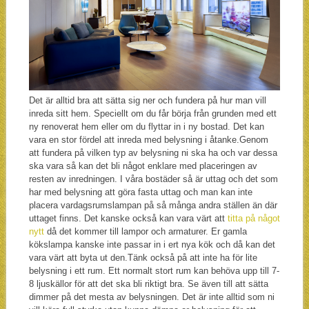
Det är alltid bra att sätta sig ner och fundera på hur man vill
inreda sitt hem. Speciellt om du får börja från grunden med ett
ny renoverat hem eller om du flyttar in i ny bostad. Det kan
vara en stor fördel att inreda med belysning i åtanke.Genom
att fundera på vilken typ av belysning ni ska ha och var dessa
ska vara så kan det bli något enklare med placeringen av
resten av inredningen. I våra bostäder så är uttag och det som
har med belysning att göra fasta uttag och man kan inte
placera vardagsrumslampan på så många andra ställen än där
uttaget finns. Det kanske också kan vara värt att
titta på något
nytt
då det kommer till lampor och armaturer. Er gamla
kökslampa kanske inte passar in i ert nya kök och då kan det
vara värt att byta ut den.Tänk också på att inte ha för lite
belysning i ett rum. Ett normalt stort rum kan behöva upp till 7-
8 ljuskällor för att det ska bli riktigt bra. Se även till att sätta
dimmer på det mesta av belysningen. Det är inte alltid som ni