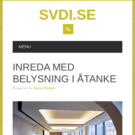
SVDI.SE
MAIN MENU
Skip to content
MENU
INREDA MED
BELYSNING I ÅTANKE
Posted on
by
June Olsson